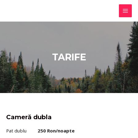
Skip
to
MAI
content
MEN
TARIFE
Cameră dubla
Pat dublu
250 Ron/noapte